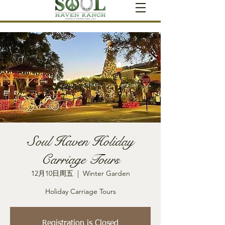
Soul Haven Holiday
Carriage Tours
12月10日周五
  |  
Winter Garden
Holiday Carriage Tours
Registration is Closed