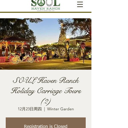
SOUL Haven Ranch
Holiday Carriage Tours
(2)
12月23日周四
  |  
Winter Garden
Registration is Closed