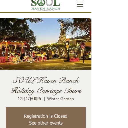
SOUL Haven Ranch
Holiday Carriage Tours
12月17日周五
  |  
Winter Garden
Registration is Closed
See other events