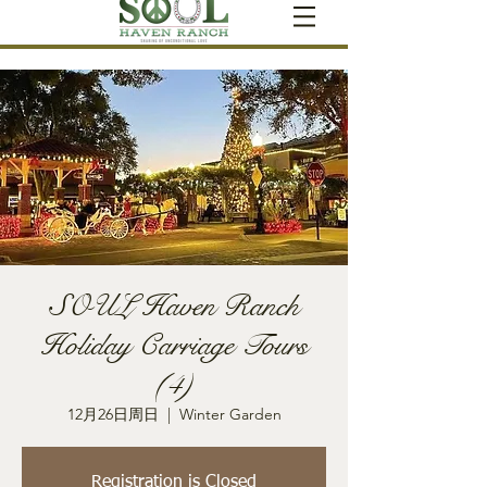
SOUL Haven Ranch
Holiday Carriage Tours
(4)
12月26日周日
  |  
Winter Garden
Registration is Closed